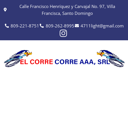
Calle Francisco Henríquez y Carvajal No. 97, Villa
Francisca, Santo Domingo
809-221-8751
809-262-8995
4711light@gmail.com